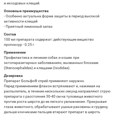
и иксодовых клещей.
Основные преимущества
- Особенно актуальна форма защиты в период высокой
активности клещей
- Приятный лимонный запах
Состав
100 мл препарата содержат: действующее вещество
пропоксур - 0.25 г
Применение
Профилактика и лечение собак и кошек при
эктопаразитарных заболеваниях, вызванных блохами
(Stenocephalides) и клещами (Ixodidae).
Дозировка
Препарат Больфо® спрей применяют наружно.
Перед применением флакон встряхивают и, нажимая на
распылитель, в течение нескольких секунд направляют струю
препарата с расстояния 30-40 см на туловище животного
против роста шерсти до ее легкого увлажнения. Прикрывая
глаза животного, обрабатывают ушные раковины и грудину,
дальше кончиками пальцев втирают препарат в шерсть