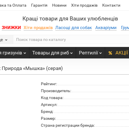
вка та Оплата
Гарантія
Новини
Хіти продажів
Контакти
Кращі товари для Ваших улюбленців
ЗНИЖКИ
Хіти продажів
Ласощі для собак
Акваріуми
Гру
де
 гризунів
Товары для риб
Рептилії
АКЦІЇ
 Природа «Мышка» (серая)
Рейтинг:
Производитель:
Код товара:
Артикул:
Бренд:
Размер:
Страна регистрации бренда: