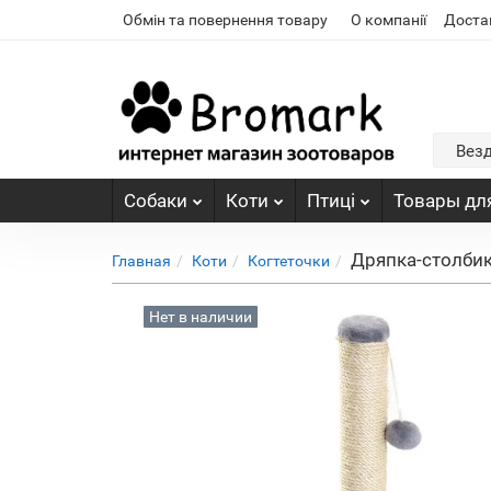
Обмін та повернення товару
О компанії
Доста
Вез
Собаки
Коти
Птиці
Товары для
Дряпка-столбик
Главная
Коти
Когтеточки
Нет в наличии