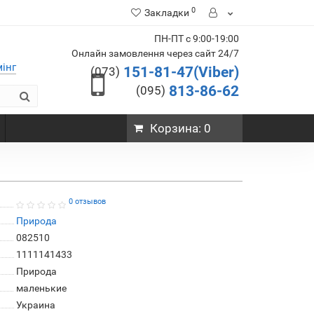
0
Закладки
ПН-ПТ с 9:00-19:00
Онлайн замовлення через сайт 24/7
мінг
151-81-47(Viber)
(073)
813-86-62
(095)
Корзина
: 0
0 отзывов
Природа
082510
1111141433
Природа
маленькие
Украина