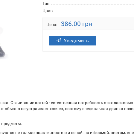
Тип:
Цвет:
386.00 грн
Цена:
Уведомить
ошка. Стачивание когтей - естественная потребность этих ласковых
нт обычно не устраивает хозяев, поэтому специальная дряпка позв
е предметы.
вуются не только практичностью и ценой, но и формой, цветом, в