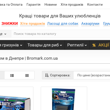
вка та Оплата
Гарантія
Новини
Хіти продажів
Контакти
Кращі товари для Ваших улюбленців
ЗНИЖКИ
Хіти продажів
Ласощі для собак
Акваріуми
Гру
де
 гризунів
Товары для риб
Рептилії
АКЦІЇ
ом в Днепре | Bromark.com.ua
Сортировка: