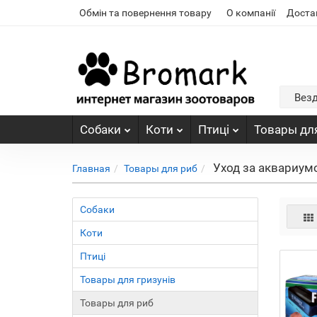
Обмін та повернення товару
О компанії
Доста
Вез
Собаки
Коти
Птиці
Товары для
Уход за аквариум
Главная
Товары для риб
Собаки
Коти
Птиці
Товары для гризунів
Товары для риб