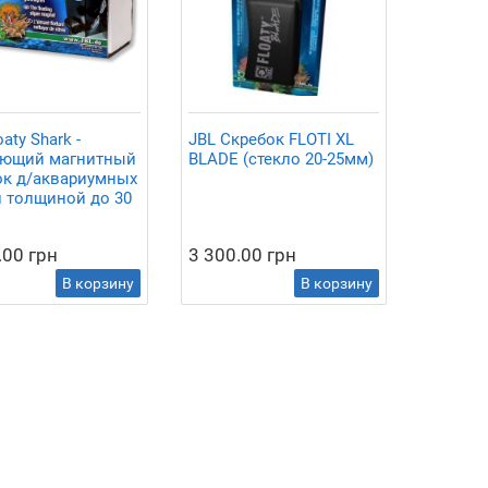
oaty Shark -
JBL Cкребок FLOTI XL
ющий магнитный
BLADE (стекло 20-25мм)
ок д/аквариумных
л толщиной до 30
.00 грн
3 300.00 грн
В корзину
В корзину