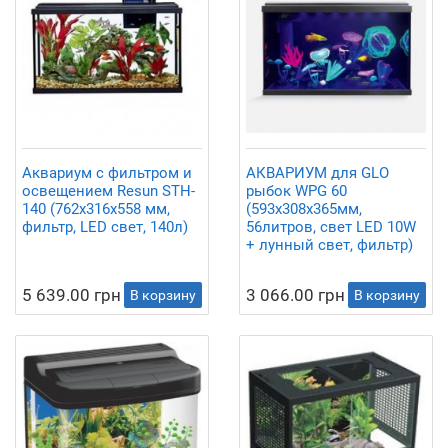
Аквариум с фильтром и
АКВАРИУМ для GLO
освещением Resun STH-
рыбок WPG 60
140 (762x316x558 мм,
(593х308х365мм,
фильтр, LED свет, 140л)
56литров, свет LED 10W
+ лунный свет, фильтр)
5 639.00 грн
3 066.00 грн
В корзину
В корзину