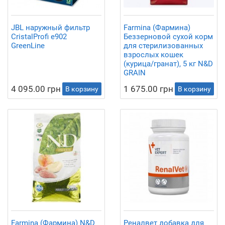
JBL наружный фильтр
Farmina (Фармина)
CristalProfi e902
Беззерновой сухой корм
GreenLine
для стерилизованных
взрослых кошек
(курица/гранат), 5 кг N&D
GRAIN
4 095.00 грн
1 675.00 грн
В корзину
В корзину
Farmina (Фармина) N&D
Реналвет добавка для