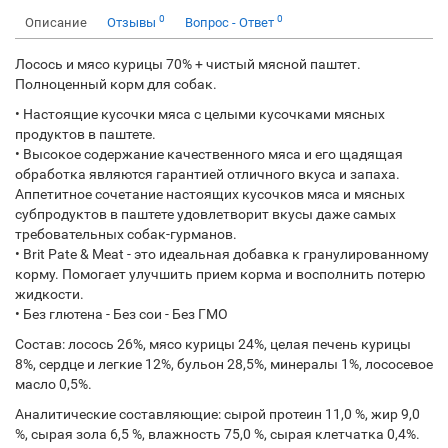
0
0
Описание
Отзывы
Вопрос - Ответ
Лосось и мясо курицы 70% + чистый мясной паштет.
Полноценный корм для собак.
• Настоящие кусочки мяса с целыми кусочками мясных
продуктов в паштете.
• Высокое содержание качественного мяса и его щадящая
обработка являются гарантией отличного вкуса и запаха.
Аппетитное сочетание настоящих кусочков мяса и мясных
субпродуктов в паштете удовлетворит вкусы даже самых
требовательных собак-гурманов.
• Brit Pate & Meat - это идеальная добавка к гранулированному
корму. Помогает улучшить прием корма и восполнить потерю
жидкости.
• Без глютена - Без сои - Без ГМО
Состав: лосось 26%, мясо курицы 24%, целая печень курицы
8%, сердце и легкие 12%, бульон 28,5%, минералы 1%, лососевое
масло 0,5%.
Аналитические составляющие: сырой протеин 11,0 %, жир 9,0
%, сырая зола 6,5 %, влажность 75,0 %, сырая клетчатка 0,4%.