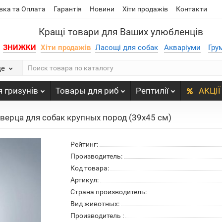
вка та Оплата
Гарантія
Новини
Хіти продажів
Контакти
Кращі товари для Ваших улюбленців
ЗНИЖКИ
Хіти продажів
Ласощі для собак
Акваріуми
Гру
де
 гризунів
Товары для риб
Рептилії
АКЦІЇ
 дверца для собак крупных пород (39х45 см)
Рейтинг:
Производитель:
Код товара:
Артикул:
Страна производитель:
Вид животных:
Производитель :