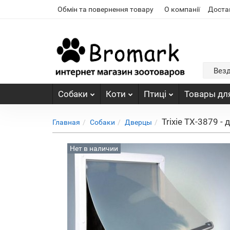
Обмін та повернення товару
О компанії
Доста
Вез
Собаки
Коти
Птиці
Товары для
Trixie TX-3879 -
Главная
Собаки
Дверцы
Нет в наличии