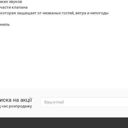
мких звуков
части клапана
которая защищает от незваных гостей, ветра и непогоды
ннель
иска на акції
д час розпродажу