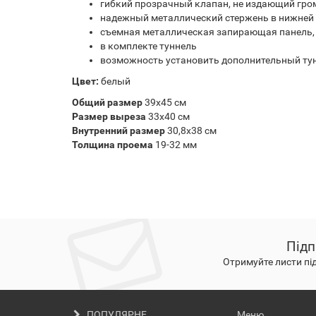
гибкий прозрачный клапан, не издающий гро
надежный металлический стержень в нижней 
съемная металлическая запирающая панель, 
в комплекте туннель
возможность установить дополнительный ту
Цвет:
белый
Общий размер
39х45 см
Размер выреза
33х40 см
Внутренний размер
30,8х38 см
Толщина проема
19-32 мм
Підп
Отримуйте листи пі
ПОПУЛЯРНЕ
Меню