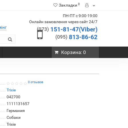
0
Закладки
ПН-ПТ с 9:00-19:00
Онлайн замовлення через сайт 24/7
мінг
151-81-47(Viber)
(073)
813-86-62
(095)
Корзина
: 0
0 отзывов
Trixie
042700
1111131657
Германия
Собаки
Trixie