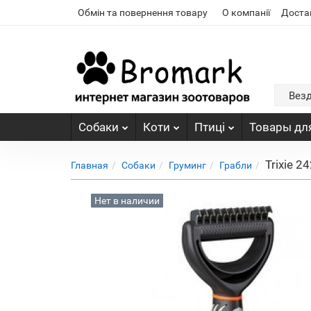
Обмін та повернення товару
О компанії
Доста
Вез
Собаки
Коти
Птиці
Товары для
Trixie 
Главная
Собаки
Груминг
Грабли
Нет в наличии