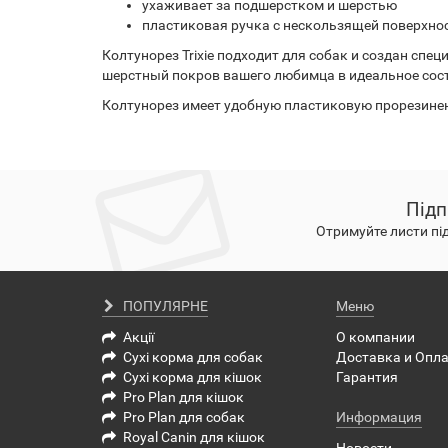
ухаживает за подшерстком и шерстью
пластиковая ручка с нескользящей поверхно
Колтунорез Trixiе подходит для собак и создан спе
шерстный покров вашего любимца в идеальное сос
Колтунорез имеет удобную пластиковую прорезинен
Підп
Отримуйте листи пі
ПОПУЛЯРНЕ
Меню
Акції
О компании
Сухі корма для собак
Доставка и Опл
Сухі корма для кішок
Гарантия
Pro Plan для кішок
Pro Plan для собак
Информация
Royal Canin для кішок