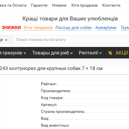
вка та Оплата
Гарантія
Новини
Хіти продажів
Контакти
Кращі товари для Ваших улюбленців
ЗНИЖКИ
Хіти продажів
Ласощі для собак
Акваріуми
Гру
де
 гризунів
Товары для риб
Рептилії
АКЦІЇ
24243 колтунорез для крупных собак 7 × 18 см
Рейтинг:
Производитель:
Код товара:
Артикул:
Страна производитель:
Вид:
Вид животных: