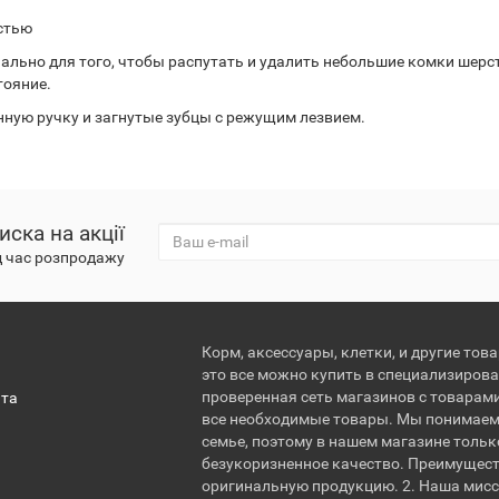
стью
циально для того, чтобы распутать и удалить небольшие комки шерс
тояние.
ную ручку и загнутые зубцы с режущим лезвием.
иска на акції
д час розпродажу
Корм, аксессуары, клетки, и другие тов
это все можно купить в специализирова
проверенная сеть магазинов с товарам
ата
все необходимые товары. Мы понимаем
семье, поэтому в нашем магазине тольк
безукоризненное качество. Преимущест
оригинальную продукцию. 2. Наша мисс