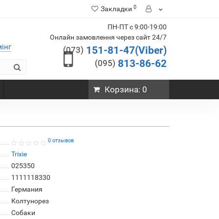
0
Закладки
ПН-ПТ с 9:00-19:00
Онлайн замовлення через сайт 24/7
мінг
151-81-47(Viber)
(073)
813-86-62
(095)
Корзина
: 0
0 отзывов
Trixie
025350
1111118330
Германия
Колтунорез
Собаки