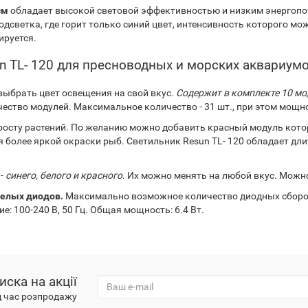
 см
обладает высокой световой эффективностью и низким энергопо
подсветка, где горит только синий цвет, интенсивность которого м
ируется.
n TL- 120 для пресноводных и морских аквариум
 выбрать цвет освещения на свой вкус.
Содержит в комплекте 10 мод
ство модулей. Максимальное количество - 31 шт., при этом мощно
осту растений. По желанию можно добавить красный модуль котор
я более яркой окраски рыб. Светильник Resun TL- 120 обладает д
 -
синего, белого и красного
. Их можно менять на любой вкус. Можн
 белых диодов.
Максимально возможное количество диодных сборо
ие: 100-240 В, 50 Гц. Общая мощность: 6.4 Вт.
иска на акції
д час розпродажу