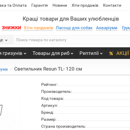
вка та Оплата
Гарантія
Новини
Хіти продажів
Контакти
Кращі товари для Ваших улюбленців
ЗНИЖКИ
Хіти продажів
Ласощі для собак
Акваріуми
Гру
де
 гризунів
Товары для риб
Рептилії
АКЦІЇ
Светильник Resun TL- 120 см
иума
Рейтинг:
Производитель:
Код товара:
Артикул:
Бренд:
Размер:
Страна производитель: