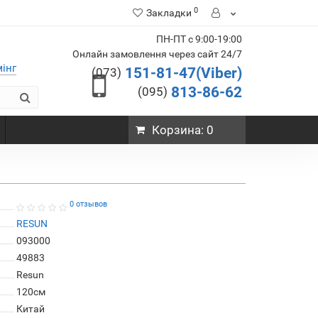
0
Закладки
ПН-ПТ с 9:00-19:00
Онлайн замовлення через сайт 24/7
мінг
151-81-47(Viber)
(073)
813-86-62
(095)
Корзина
: 0
0 отзывов
RESUN
093000
49883
Resun
120см
Китай