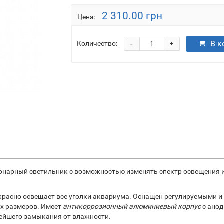
2 310.00 грн
Цена:
-
В к
Количество:
+
онарный светильник с возможностью изменять спектр освещения и
екрасно освещает все уголки аквариума. Оснащен регулируемыми
х размеров. Имеет
антикоррозионный алюминиевый корпус
с анод
ейшего замыкания от влажности.