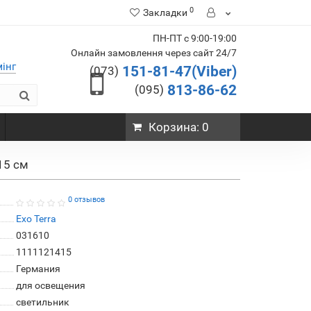
0
Закладки
ПН-ПТ с 9:00-19:00
Онлайн замовлення через сайт 24/7
мінг
151-81-47(Viber)
(073)
813-86-62
(095)
Корзина
: 0
15 см
0 отзывов
Exo Terra
031610
1111121415
Германия
для освещения
светильник