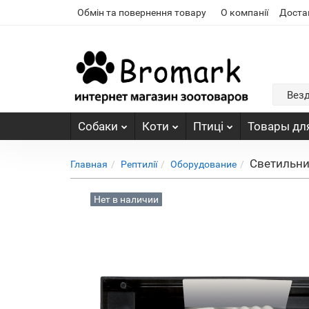
Обмін та повернення товару
О компанії
Доста
Вез
Собаки
Коти
Птиці
Товары для
Светильник
Главная
Рептилії
Оборудование
Нет в наличии