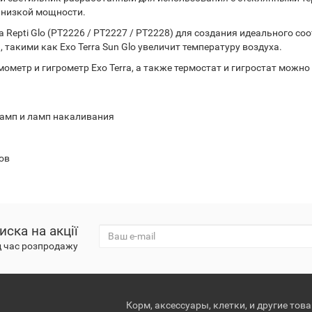
низкой мощности.
Repti Glo (PT2226 / PT2227 / PT2228) для создания идеального с
такими как Exo Terra Sun Glo увеличит температуру воздуха.
метр и гигрометр Exo Terra, а также термостат и гигростат можно
ламп и ламп накаливания
ов
иска на акції
д час розпродажу
Корм, аксессуары, клетки, и другие тов