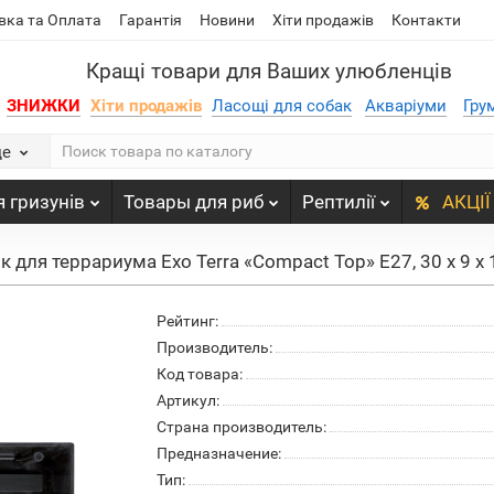
вка та Оплата
Гарантія
Новини
Хіти продажів
Контакти
Кращі товари для Ваших улюбленців
ЗНИЖКИ
Хіти продажів
Ласощі для собак
Акваріуми
Гру
де
 гризунів
Товары для риб
Рептилії
АКЦІЇ
 для террариума Exo Terra «Compact Top» E27, 30 x 9 x 
Рейтинг:
Производитель:
Код товара:
Артикул:
Страна производитель:
Предназначение:
Тип: