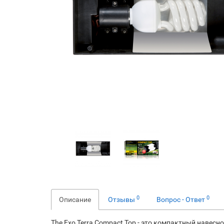
0
0
Описание
Отзывы
Вопрос - Ответ
The Exo Terra Compact Top - это компактный навес