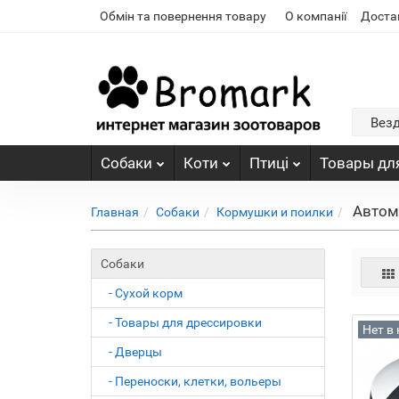
Обмін та повернення товару
О компанії
Доста
Вез
Собаки
Коти
Птиці
Товары для
Автом
Главная
Собаки
Кормушки и поилки
Собаки
- Сухой корм
- Товары для дрессировки
Нет в
- Дверцы
- Переноски, клетки, вольеры