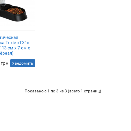
тическая
а Trixie «TX1»
 13 см x 7 см x
чёрная)
 грн
Уведомить
Показано с 1 по 3 из 3 (всего 1 страниц)