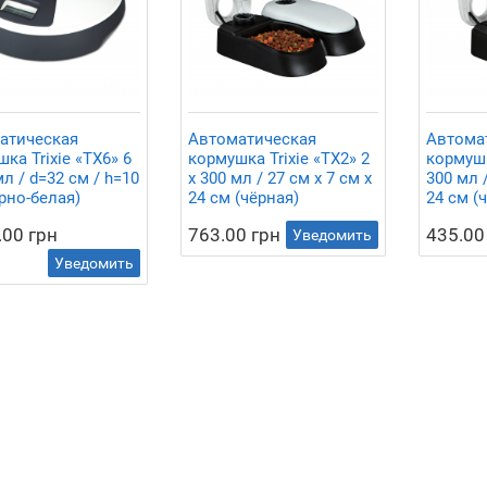
атическая
Автоматическая
Автома
ка Trixie «TX6» 6
кормушка Trixie «TX2» 2
кормушк
мл / d=32 см / h=10
x 300 мл / 27 см x 7 см x
300 мл /
рно-белая)
24 см (чёрная)
24 см (
.00 грн
763.00 грн
435.00
Уведомить
Уведомить