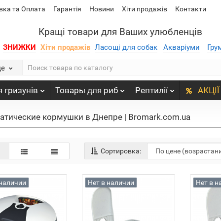
вка та Оплата
Гарантія
Новини
Хіти продажів
Контакти
Кращі товари для Ваших улюбленців
ЗНИЖКИ
Хіти продажів
Ласощі для собак
Акваріуми
Гру
де
 гризунів
Товары для риб
Рептилії
АКЦІЇ
атические кормушки в Днепре | Bromark.com.ua
Сортировка:
 наличии
Нет в наличии
Нет в н