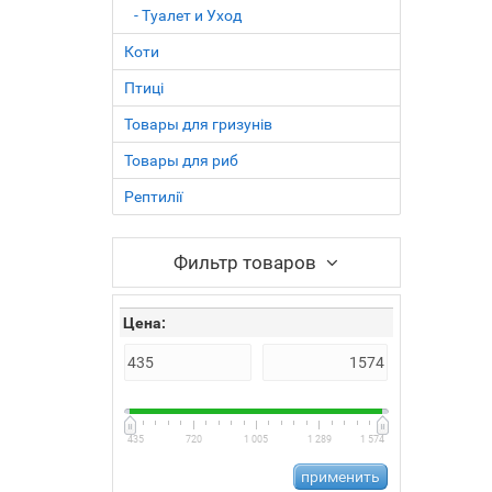
- Туалет и Уход
Коти
Птиці
Товары для гризунів
Товары для риб
Рептилії
Фильтр товаров
Цена:
435
720
1 005
1 289
1 574