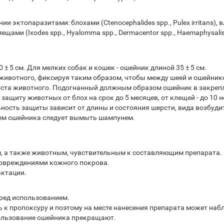
эктопаразитами: блохами (Ctenocephalides spp., Pulex irritans), влас
ами (Ixodes spp., Hyalomma spp., Dermacentor spp., Haemaphysalis 
± 5 см. Для мелких собак и кошек - ошейник длиной 35 ± 5 см.
животного, фиксируя таким образом, чтобы между шеей и ошейник
роста животного. Подогнанный должным образом ошейник в закреп
ащиту животных от блох на срок до 5 месяцев, от клещей - до 10 н
ость защиты зависит от длины и состояния шерсти, вида возбудит
ем ошейника следует вымыть шампунем.
, а также животным, чувствительным к составляющим препарата.
повреждениями кожного покрова.
актации.
ред использованием.
к пропоксуру и поэтому на месте нанесения препарата может наб
ользование ошейника прекращают.