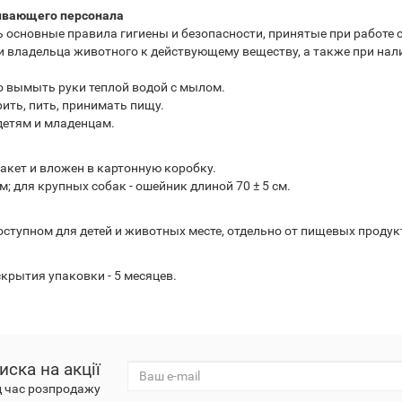
ивающего персонала
основные правила гигиены и безопасности, принятые при работе 
владельца животного к действующему веществу, а также при нали
о вымыть руки теплой водой с мылом.
ить, пить, принимать пищу.
детям и младенцам.
кет и вложен в картонную коробку.
м; для крупных собак - ошейник длиной 70 ± 5 см.
тупном для детей и животных месте, отдельно от пищевых продукто
скрытия упаковки - 5 месяцев.
иска на акції
д час розпродажу