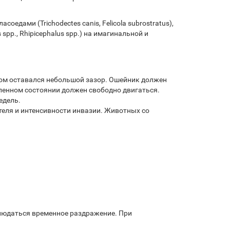
оедами (Trichodectes canis, Felicola subrostratus),
spp., Rhipicephalus spp.) на имагинальной и
ом оставался небольшой зазор. Ошейник должен
ленном состоянии должен свободно двигаться.
едель.
еля и интенсивности инвазии. Животных со
людаться временное раздражение. При