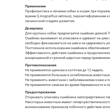
Применение
Профилактика и лечение собак и кошек при поражении 
вшами (Linognathus setosus), паразитиформными клещ
личиночной стадиях развития.
Дозировка
Для крупных собак предлагается ошейник длиной 70 
Ошейник вынимают из упаковки и одевают на шею 
свободно фиксироваться на шее и не сдерживать 
Постоянное использование ошейника обеспечивает з
Эффективность действия ошейника и продолжительн
взъерошенной и грязной шерстью перед применени
Противопоказания
Не применяется щенкам и котятам до 12 недель.
Не применяется больным и ослабленным животным
Не применять животным с заболеваниями кожи и 
Не применяется самкам во время беременности и л
Предостережение
Открывать упаковку ошейника непосредственно пе
Некоторые животные имеют гиперчувствительность 
возникновении признаков побочного действия исп