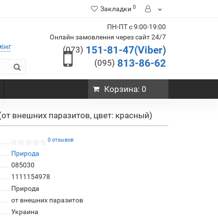
0
Закладки
ПН-ПТ с 9:00-19:00
Онлайн замовлення через сайт 24/7
мінг
151-81-47(Viber)
(073)
813-86-62
(095)
Корзина
: 0
от внешних паразитов, цвет: красный)
0 отзывов
Природа
085030
1111154978
Природа
от внешних паразитов
Украина