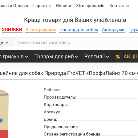
вка та Оплата
Гарантія
Новини
Хіти продажів
Контакти
Кращі товари для Ваших улюбленців
ЗНИЖКИ
Хіти продажів
Ласощі для собак
Акваріуми
Гру
де
 гризунів
Товары для риб
Рептилії
АКЦІЇ
шейник для собак Природа ProVET «ПрофиЛайн» 70 см (
Рейтинг:
Производитель:
Код товара:
Артикул:
Бренд:
Предназначение:
Страна регистрации бренда: