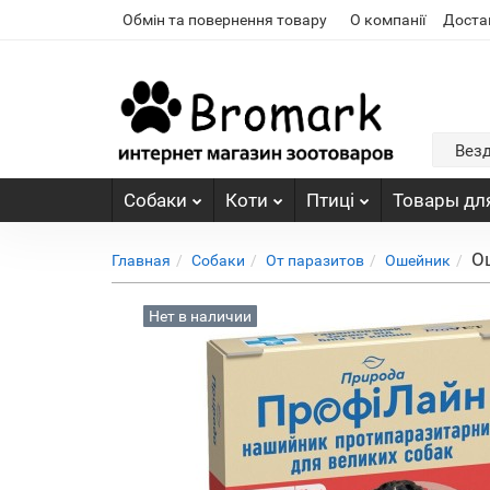
Обмін та повернення товару
О компанії
Доста
Вез
Собаки
Коти
Птиці
Товары для
О
Главная
Собаки
От паразитов
Ошейник
Нет в наличии