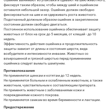
Ошейник вынимают из упаковки и одевают на шею животного,
фиксируя таким образом, чтобы между шеей и ошейником
оставался небольшой зазор. Ошейник должен свободно
фиксироваться на шее и не сдерживать роста животного.
Подогнанный должным образом ошейник в закрепленном
состоянии должен свободно двигаться.
Постоянное использование ошейника обеспечивает защиту
животных от блох на срок до 5 месяцев, от клещей - до 10
недель.
Эффективность действия ошейника и продолжительность
защиты зависит от длины и состояния шерсти, вида
возбудителя и интенсивности инвазии. Животных со
взъерошенной и грязной шерстью перед применением
ошейника следует вымыть шампунем.
Противопоказания
Не применяется щенкам и котятам до 12 недель.
Не применяется больным и ослабленным животным, а также
животным, чувствительным к составляющим препарата.
Не применять животным с заболеваниями кожи и
повреждениями кожного покрова.
Не применяется самкам во время беременности и лактации.
Предостережение