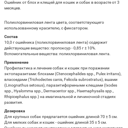
Ошейник от блох и клещей для кошек и собак в возрасте от 3
месяцев.
Полихлорвиниловая лента цвета, соответствующего
использованному красителю, с фиксатором.
Состав
10,0 г ошейника (полихлорвиниловая лента) содержит
действующее вещество: пропоксур - 0,85 г ± 10%.
Вспомогательные вещества: полихлорвиниловая лента.
Применение
Профилактика и лечение собак и кошек при поражении
эктопаразитами: блохами (Ctenocephalides spp., Pulex irritans),
власоедами (Trichodectes canis, Felicola subrostratus), вшами
(Linognathus setosus), паразитиформными клещами (Ixodes
spp., Hyalomma spp., Dermacentor spp., Haemaphysalis spp.,
Rhipicephalus spp.) на имагинальной и личиночной стадиях
развития.
Дозировка
Для крупных собак предлагается ошейник длиной 70 ± 5 см.
Для мелких собак и кошек - ошейник длиной 35 ± 5 см.