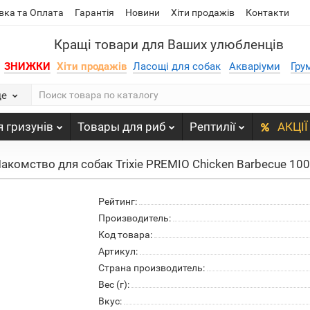
вка та Оплата
Гарантія
Новини
Хіти продажів
Контакти
Кращі товари для Ваших улюбленців
ЗНИЖКИ
Хіти продажів
Ласощі для собак
Акваріуми
Гру
де
 гризунів
Товары для риб
Рептилії
АКЦІЇ
акомство для собак Trixie PREMIO Chicken Barbecue 100 
Рейтинг:
Производитель:
Код товара:
Артикул:
Страна производитель:
Вес (г):
Вкус: