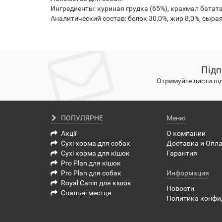
Ингредиенты: куриная грудка (65%), крахмал батата
Аналитический состав: белок 30,0%, жир 8,0%, сырая
Підп
Отримуйте листи пі
ПОПУЛЯРНЕ
Меню
Акції
О компании
Сухі корма для собак
Доставка и Опл
Сухі корма для кішок
Гарантия
Pro Plan для кішок
Pro Plan для собак
Информация
Royal Canin для кішок
Новости
Спальні местця
Политика конфи