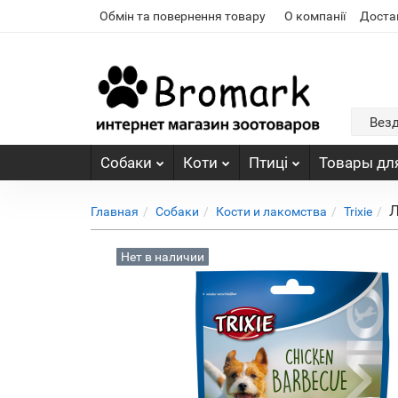
Обмін та повернення товару
О компанії
Доста
Вез
Собаки
Коти
Птиці
Товары для
Л
Главная
Собаки
Кости и лакомства
Trixie
Нет в наличии