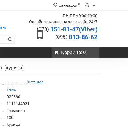
0
Закладки
ПН-ПТ с 9:00-19:00
Онлайн замовлення через сайт 24/7
мінг
151-81-47(Viber)
(073)
813-86-62
(095)
Корзина
: 0
г (курица)
0 отзывов
Trixie
022580
1111144021
Германия
100
курица