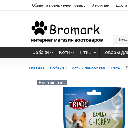
Обмін та повернення товару
О компанії
Доста
Вез
Собаки
Коти
Птиці
Товары для
Л
Главная
Собаки
Кости и лакомства
Trixie
Нет в наличии