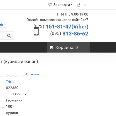
0
Закладки
ПН-ПТ с 9:00-19:00
Онлайн замовлення через сайт 24/7
мінг
151-81-47(Viber)
(073)
813-86-62
(095)
Корзина
: 0
г (курица и банан)
0 отзывов
Trixie
022380
1111129082
Германия
100
курица