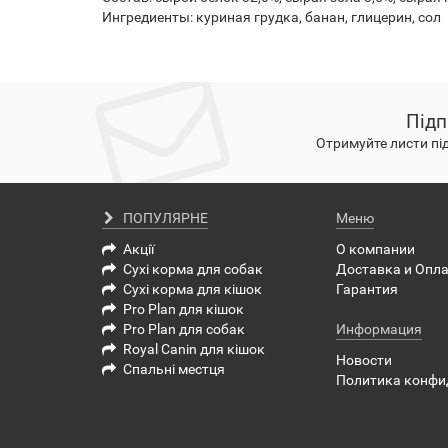
Ингредиенты: куриная грудка, банан, глицерин, сол
Підп
Отримуйте листи пі
ПОПУЛЯРНЕ
Меню
Акції
О компании
Сухі корма для собак
Доставка и Опл
Сухі корма для кішок
Гарантия
Pro Plan для кішок
Pro Plan для собак
Информация
Royal Canin для кішок
Новости
Спальні местця
Политика конфи