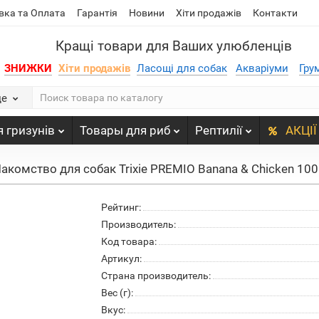
вка та Оплата
Гарантія
Новини
Хіти продажів
Контакти
Кращі товари для Ваших улюбленців
ЗНИЖКИ
Хіти продажів
Ласощі для собак
Акваріуми
Гру
де
 гризунів
Товары для риб
Рептилії
АКЦІЇ
акомство для собак Trixie PREMIO Banana & Chicken 100 
Рейтинг:
Производитель:
Код товара:
Артикул:
Страна производитель:
Вес (г):
Вкус: