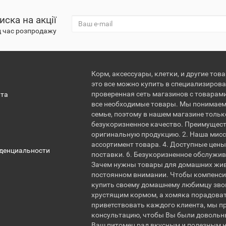
иска на акції
д час розпродажу
Корм, аксессуары, клетки, и другие тов
это все можно купить в специализирова
проверенная сеть магазинов с товарам
ата
все необходимые товары. Мы понимаем
семье, поэтому в нашем магазине тольк
безукоризненное качество. Преимущест
оригинальную продукцию. 2. Наша мисс
ассортимент товара. 4. Доступные цены.
денциальности
поставки. 6. Безукоризненное обслужи
Зачем нужны товары для домашних жи
постоянном внимании. Чтобы компенсир
купить своему домашнему любимцу звон
хрустящим кормом, а хомяка порадова
приветствовать каждого клиента, мы 
консультацию, чтобы Вы были довольн
Ваш питомец рад вкусным и полезным 