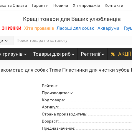
вка та Оплата
Гарантія
Новини
Хіти продажів
Контакти
Кращі товари для Ваших улюбленців
ЗНИЖКИ
Хіти продажів
Ласощі для собак
Акваріуми
Гру
де
 гризунів
Товары для риб
Рептилії
АКЦІЇ
акомство для собак Trixie Пластинки для чистки зубов D
Рейтинг:
Производитель:
Код товара:
Артикул:
Страна производитель:
Возраст:
Предназначение: