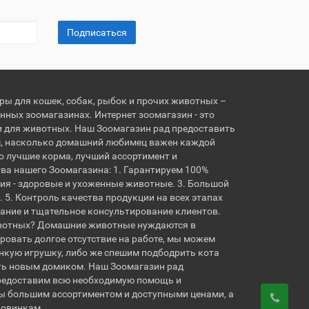
Подписаться
ары для кошек, собак, рыбок и прочих животных –
нных зоомагазинах. Интернет зоомагазин - это
и для животных. Наш Зоомагазин рад предоставить
, насколько домашний любимец важен каждой
о лучшие корма, лучший ассортимент и
ва нашего Зоомагазина: 1. Гарантируем 100%
ия - здоровые и ухоженные животные. 3. Большой
 5. Контроль качества продукции на всех этапах
вание и тщательное консультирование клиентов.
вотных? Домашние животные нуждаются в
овать долгое отсутствие на работе, мы можем
кую игрушку, либо же спешим подбодрить кота
ть новым домиком. Наш Зоомагазин рад
предоставим всю необходимую помощь и
ы большим ассортиментом и доступными ценами, а
новинкам.