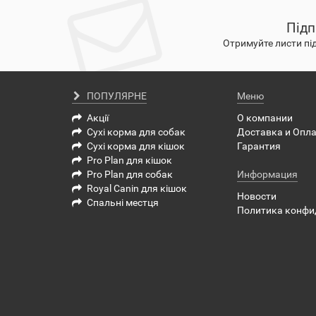
Підп
Отримуйте листи пі
ПОПУЛЯРНЕ
Меню
Акції
О компании
Сухі корма для собак
Доставка и Опл
Сухі корма для кішок
Гарантия
Pro Plan для кішок
Pro Plan для собак
Информация
Royal Canin для кішок
Новости
Спальні местця
Политика конфи