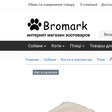
Обмін та повернення товару
О компанії
Доста
Вез
Собаки
Коти
Птиці
Товары для
Л
Главная
Собаки
Кости и лакомства
Trixie
Нет в наличии