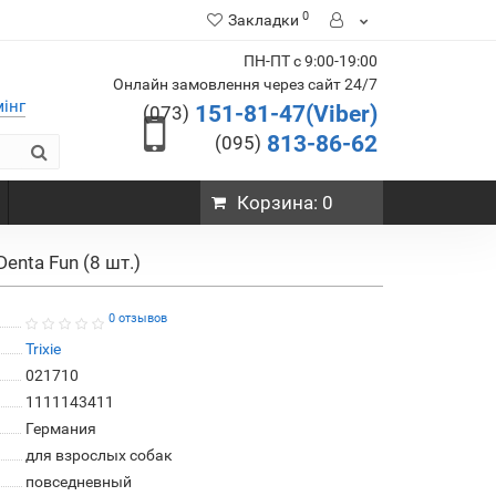
0
Закладки
ПН-ПТ с 9:00-19:00
Онлайн замовлення через сайт 24/7
мінг
151-81-47(Viber)
(073)
813-86-62
(095)
Корзина
: 0
enta Fun (8 шт.)
0 отзывов
Trixie
021710
1111143411
Германия
для взрослых собак
повседневный