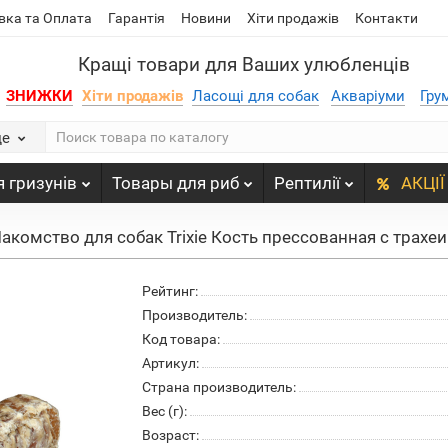
вка та Оплата
Гарантія
Новини
Хіти продажів
Контакти
Кращі товари для Ваших улюбленців
ЗНИЖКИ
Хіти продажів
Ласощі для собак
Акваріуми
Гру
де
 гризунів
Товары для риб
Рептилії
АКЦІЇ
акомство для собак Trixie Кость прессованная с трахеи
Рейтинг:
Производитель:
Код товара:
Артикул:
Страна производитель:
Вес (г):
Возраст: