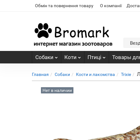
Обмін та повернення товару
О компанії
Доста
Вез
Собаки
Коти
Птиці
Товары для
Л
Главная
Собаки
Кости и лакомства
Trixie
Нет в наличии