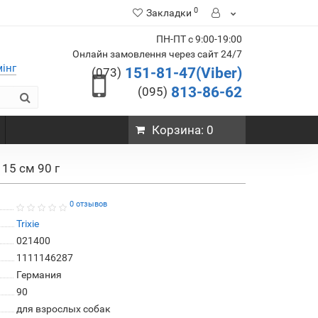
0
Закладки
ПН-ПТ с 9:00-19:00
Онлайн замовлення через сайт 24/7
мінг
151-81-47(Viber)
(073)
813-86-62
(095)
Корзина
: 0
 15 см 90 г
0 отзывов
Trixie
021400
1111146287
Германия
90
для взрослых собак