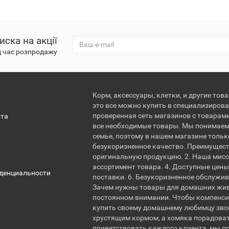
иска на акції
д час розпродажу
Корм, аксессуары, клетки, и другие тов
это все можно купить в специализирова
проверенная сеть магазинов с товарам
ата
все необходимые товары. Мы понимаем
семье, поэтому в нашем магазине тольк
безукоризненное качество. Преимущест
оригинальную продукцию. 2. Наша мисс
ассортимент товара. 4. Доступные цены.
денциальности
поставки. 6. Безукоризненное обслужи
Зачем нужны товары для домашних жи
постоянном внимании. Чтобы компенсир
купить своему домашнему любимцу звон
хрустящим кормом, а хомяка порадова
приветствовать каждого клиента, мы 