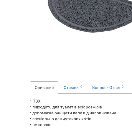
0
0
Описание
Отзывы
Вопрос - Ответ
• ПВХ
• підходить для туалетів всіх розмірів
• допомагає очищати лапи від наповнювача
• спеціально для чутливих котів
• не ковзає