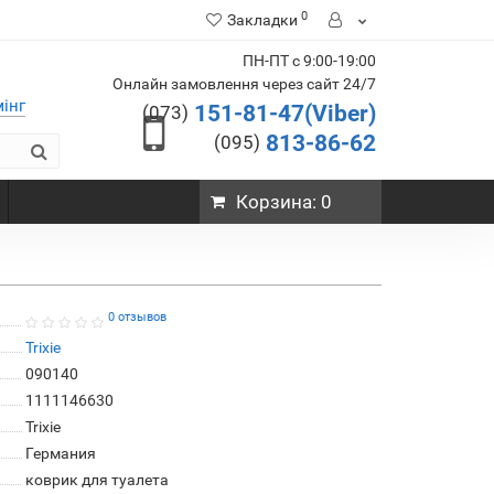
0
Закладки
ПН-ПТ с 9:00-19:00
Онлайн замовлення через сайт 24/7
мінг
151-81-47(Viber)
(073)
813-86-62
(095)
Корзина
: 0
0 отзывов
Trixie
090140
1111146630
Trixie
Германия
коврик для туалета