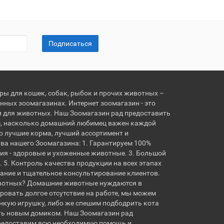
Подписаться
ары для кошек, собак, рыбок и прочих животных –
нных зоомагазинах. Интернет зоомагазин - это
и для животных. Наш Зоомагазин рад предоставить
, насколько домашний любимец важен каждой
о лучшие корма, лучший ассортимент и
ва нашего Зоомагазина: 1. Гарантируем 100%
ия - здоровые и ухоженные животные. 3. Большой
 5. Контроль качества продукции на всех этапах
вание и тщательное консультирование клиентов.
вотных? Домашние животные нуждаются в
овать долгое отсутствие на работе, мы можем
кую игрушку, либо же спешим подбодрить кота
ть новым домиком. Наш Зоомагазин рад
предоставим всю необходимую помощь и