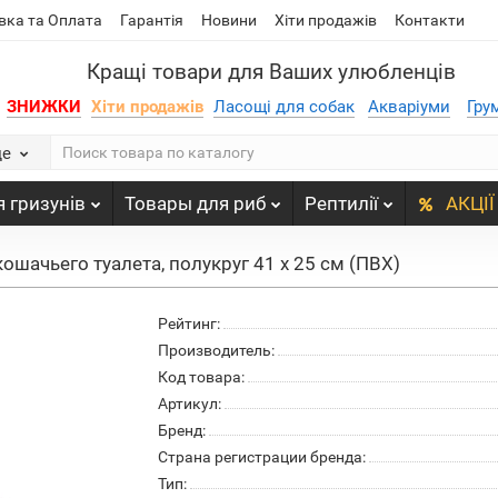
вка та Оплата
Гарантія
Новини
Хіти продажів
Контакти
Кращі товари для Ваших улюбленців
ЗНИЖКИ
Хіти продажів
Ласощі для собак
Акваріуми
Гру
де
 гризунів
Товары для риб
Рептилії
АКЦІЇ
 кошачьего туалета, полукруг 41 x 25 см (ПВХ)
Рейтинг:
Производитель:
Код товара:
Артикул:
Бренд:
Страна регистрации бренда:
Тип: