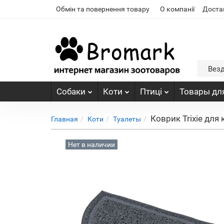
Обмін та повернення товару
О компанії
Доста
Вез
Собаки
Коти
Птиці
Товары для
Коврик Trixie для
Главная
Коти
Туалеты
Нет в наличии