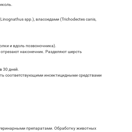
иколь.
nognathus spp.), власоедами (Trichodectes canis,
олки и вдоль позвоночника).
, отрезают наконечник. Разделяют шерсть
в 30 дней.
ать соответствующими инсектицидными средствами
ветеринарными препаратами. Обработку животных