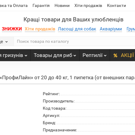
вка та Оплата
Гарантія
Новини
Хіти продажів
Контакти
Кращі товари для Ваших улюбленців
ЗНИЖКИ
Хіти продажів
Ласощі для собак
Акваріуми
Гру
де
 гризунів
Товары для риб
Рептилії
АКЦІЇ
«ПрофиЛайн» от 20 до 40 кг, 1 пипетка (от внешних па
Рейтинг:
Производитель:
Код товара:
Артикул:
Бренд:
Предназначение: