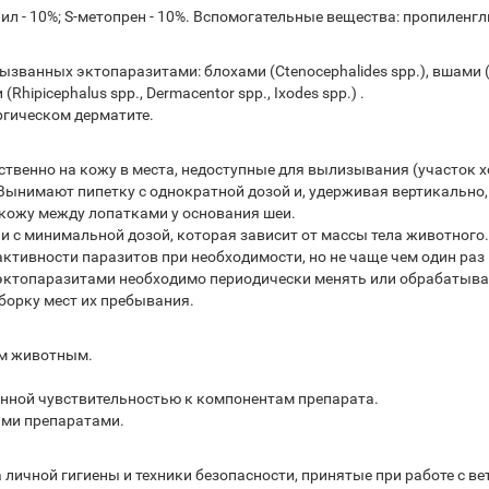
 - 10%; S-метопрен - 10%. Вспомогательные вещества: пропиленгл
ванных эктопаразитами: блохами (Ctenocephalides spp.), вшами (Li
hipicephalus spp., Dermacentor spp., Ixodes spp.) .
ргическом дерматите.
твенно на кожу в места, недоступные для вылизывания (участок х
Вынимают пипетку с однократной дозой и, удерживая вертикально
 кожу между лопатками у основания шеи.
и с минимальной дозой, которая зависит от массы тела животного.
ктивности паразитов при необходимости, но не чаще чем один раз 
эктопаразитами необходимо периодически менять или обрабатыв
борку мест их пребывания.
ым животным.
нной чувствительностью к компонентам препарата.
ыми препаратами.
 личной гигиены и техники безопасности, принятые при работе с 