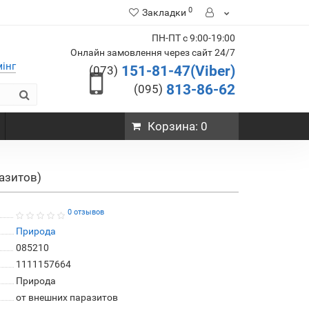
0
Закладки
ПН-ПТ с 9:00-19:00
Онлайн замовлення через сайт 24/7
мінг
151-81-47(Viber)
(073)
813-86-62
(095)
Корзина
: 0
разитов)
0 отзывов
Природа
085210
1111157664
Природа
от внешних паразитов