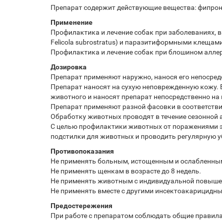
Препарат содержит действующие вещества: фипронил
Применение
Профилактика и лечение собак при заболеваниях, выз
Felicola subrostratus) и паразитиформными клещами (R
Профилактика и лечение собак при блошином алле
Дозировка
Препарат применяют наружно, нанося его непосредс
Препарат наносят на сухую неповрежденную кожу. 
животного и наносят препарат непосредственно на
Препарат применяют разной фасовки в соответстви
Обработку животных проводят в течение сезонной а
С целью профилактики животных от поражениями 
подстилки для животных и проводить регулярную у
Противопоказания
Не применять больным, истощенным и ослабленн
Не применять щенкам в возрасте до 8 недель.
Не применять животным с индивидуальной повыше
Не применять вместе с другими инсектоакарицидн
Предостережения
При работе с препаратом соблюдать общие правила