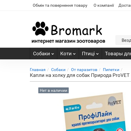
Обмін та повернення товару
О компанії
Доста
Вез
Собаки
Коти
Птиці
Товары для
Главная
Собаки
От паразитов
Пипетки
Капли на холку для собак Природа ProVET 
Нет в наличии